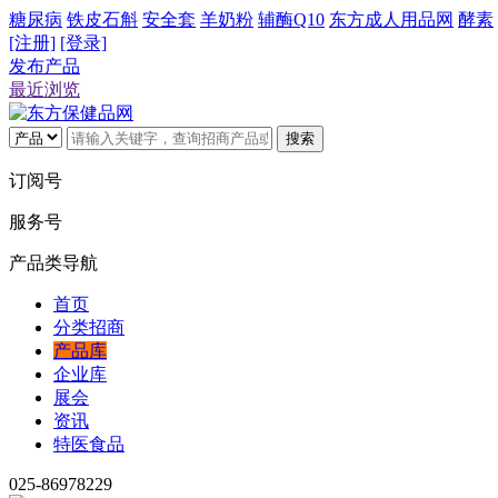
糖尿病
铁皮石斛
安全套
羊奶粉
辅酶Q10
东方成人用品网
酵素
[注册]
[登录]
发布产品
最近浏览
搜索
订阅号
服务号
产品类导航
首页
分类招商
产品库
企业库
展会
资讯
特医食品
025-86978229