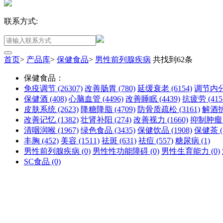
联系方式:
首页
>
产品库
>
保健食品
>
男性前列腺疾病
共找到
62
条
保健食品：
免疫调节
(26307)
改善肠胃
(780)
延缓衰老
(6154)
调节内
保健酒
(408)
心脑血管
(4496)
改善睡眠
(4439)
抗疲劳
(415
皮肤系统
(2623)
降糖降脂
(4709)
防骨质疏松
(3161)
解酒
改善记忆
(1382)
壮肾补阳
(274)
改善视力
(1660)
抑制肿
清咽润喉
(1967)
绿色食品
(3435)
保健饮品
(1908)
保健茶
丰胸
(452)
美容
(1511)
祛斑
(631)
祛痘
(557)
糖尿病
(1)
男性前列腺疾病
(0)
男性性功能障碍
(0)
男性生育能力
(0)
SC食品
(0)