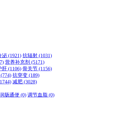
分泌
(1921)
抗辐射
(1031)
7)
营养补充剂
(5171)
护肝
(1106)
骨关节
(1156)
瘤
(774)
抗突变
(189)
(1744)
减肥
(3028)
润肠通便
(0)
调节血脂
(0)