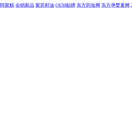
阿胶糕
会销新品
紫苏籽油
OEM贴牌
东方药妆网
东方孕婴童网