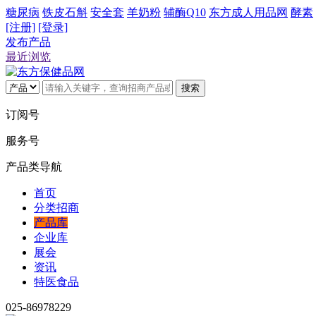
糖尿病
铁皮石斛
安全套
羊奶粉
辅酶Q10
东方成人用品网
酵素
[注册]
[登录]
发布产品
最近浏览
搜索
订阅号
服务号
产品类导航
首页
分类招商
产品库
企业库
展会
资讯
特医食品
025-86978229