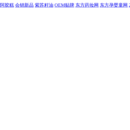
阿胶糕
会销新品
紫苏籽油
OEM贴牌
东方药妆网
东方孕婴童网