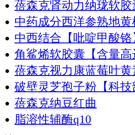
蓓森克肾动力纳珑软胶
中药成分西洋参熟地黄
中西结合【吡啶甲酸铬
角鲨烯软胶囊【含量高
蓓森克视力康蓝莓叶黄
破壁灵芝孢子粉【科技
蓓森克纳豆红曲
脂溶性辅酶q10