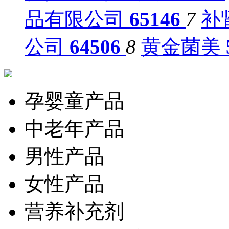
品有限公司
65146
7
补
公司
64506
8
黄金菌美
孕婴童产品
中老年产品
男性产品
女性产品
营养补充剂