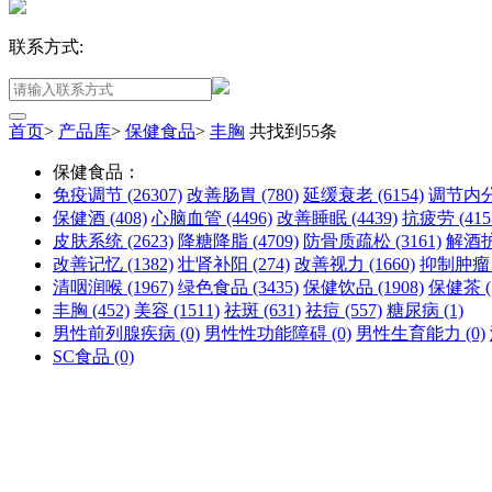
联系方式:
首页
>
产品库
>
保健食品
>
丰胸
共找到
55
条
保健食品：
免疫调节
(26307)
改善肠胃
(780)
延缓衰老
(6154)
调节内
保健酒
(408)
心脑血管
(4496)
改善睡眠
(4439)
抗疲劳
(415
皮肤系统
(2623)
降糖降脂
(4709)
防骨质疏松
(3161)
解酒
改善记忆
(1382)
壮肾补阳
(274)
改善视力
(1660)
抑制肿
清咽润喉
(1967)
绿色食品
(3435)
保健饮品
(1908)
保健茶
丰胸
(452)
美容
(1511)
祛斑
(631)
祛痘
(557)
糖尿病
(1)
男性前列腺疾病
(0)
男性性功能障碍
(0)
男性生育能力
(0)
SC食品
(0)