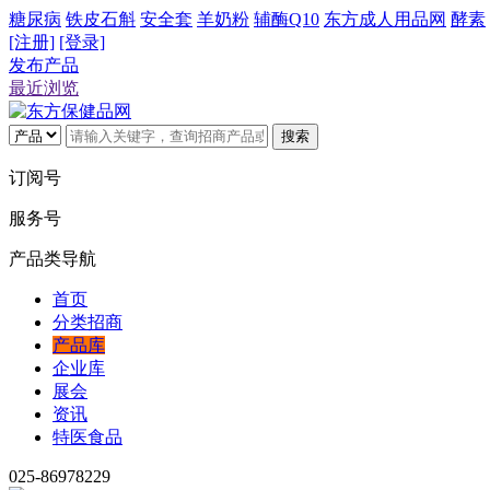
糖尿病
铁皮石斛
安全套
羊奶粉
辅酶Q10
东方成人用品网
酵素
[注册]
[登录]
发布产品
最近浏览
搜索
订阅号
服务号
产品类导航
首页
分类招商
产品库
企业库
展会
资讯
特医食品
025-86978229