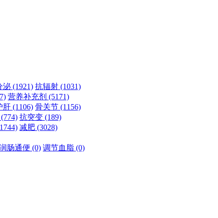
分泌
(1921)
抗辐射
(1031)
7)
营养补充剂
(5171)
护肝
(1106)
骨关节
(1156)
瘤
(774)
抗突变
(189)
(1744)
减肥
(3028)
润肠通便
(0)
调节血脂
(0)