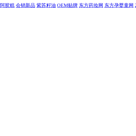
阿胶糕
会销新品
紫苏籽油
OEM贴牌
东方药妆网
东方孕婴童网