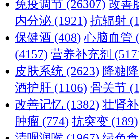
免疫调节
(26307)
改善
内分泌
(1921)
抗辐射
(
保健酒
(408)
心脑血管
(4157)
营养补充剂
(517
皮肤系统
(2623)
降糖
酒护肝
(1106)
骨关节
(
改善记忆
(1382)
壮肾
肿瘤
(774)
抗突变
(189)
清咽润喉
(1967)
绿色