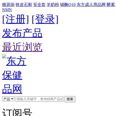
糖尿病
铁皮石斛
安全套
羊奶粉
辅酶Q10
东方成人用品网
酵素
NMN
[注册]
[登录]
发布产品
最近浏览
搜索
订阅号