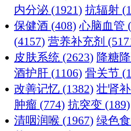
内分泌
(1921)
抗辐射
(
保健酒
(408)
心脑血管
(4157)
营养补充剂
(517
皮肤系统
(2623)
降糖
酒护肝
(1106)
骨关节
(
改善记忆
(1382)
壮肾
肿瘤
(774)
抗突变
(189)
清咽润喉
(1967)
绿色