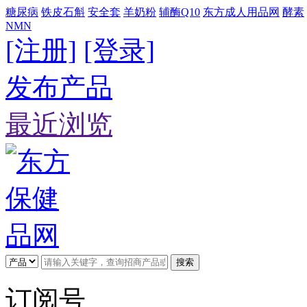
糖尿病
铁皮石斛
安全套
羊奶粉
辅酶Q10
东方成人用品网
酵素
NMN
[注册]
[登录]
发布产品
最近浏览
搜索
订阅号