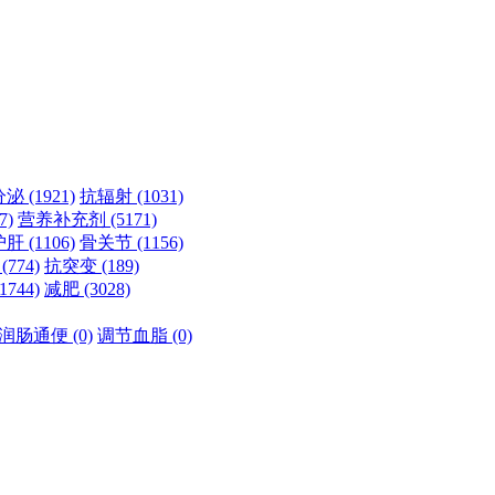
分泌
(1921)
抗辐射
(1031)
7)
营养补充剂
(5171)
护肝
(1106)
骨关节
(1156)
瘤
(774)
抗突变
(189)
(1744)
减肥
(3028)
润肠通便
(0)
调节血脂
(0)