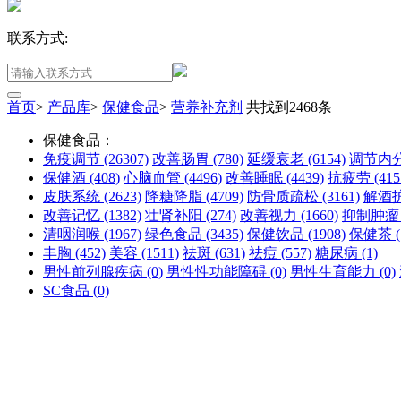
联系方式:
首页
>
产品库
>
保健食品
>
营养补充剂
共找到
2468
条
保健食品：
免疫调节
(26307)
改善肠胃
(780)
延缓衰老
(6154)
调节内
保健酒
(408)
心脑血管
(4496)
改善睡眠
(4439)
抗疲劳
(415
皮肤系统
(2623)
降糖降脂
(4709)
防骨质疏松
(3161)
解酒
改善记忆
(1382)
壮肾补阳
(274)
改善视力
(1660)
抑制肿
清咽润喉
(1967)
绿色食品
(3435)
保健饮品
(1908)
保健茶
丰胸
(452)
美容
(1511)
祛斑
(631)
祛痘
(557)
糖尿病
(1)
男性前列腺疾病
(0)
男性性功能障碍
(0)
男性生育能力
(0)
SC食品
(0)