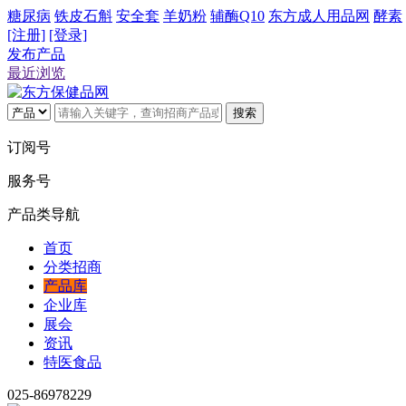
糖尿病
铁皮石斛
安全套
羊奶粉
辅酶Q10
东方成人用品网
酵素
[注册]
[登录]
发布产品
最近浏览
搜索
订阅号
服务号
产品类导航
首页
分类招商
产品库
企业库
展会
资讯
特医食品
025-86978229