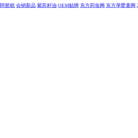
阿胶糕
会销新品
紫苏籽油
OEM贴牌
东方药妆网
东方孕婴童网