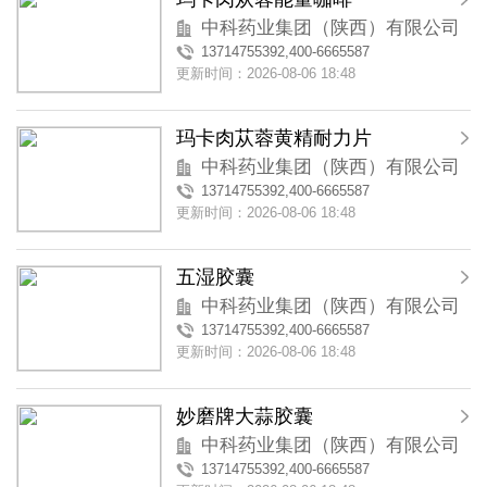
中科药业集团（陕西）有限公司
13714755392,400-6665587
更新时间：2026-08-06 18:48
玛卡肉苁蓉黄精耐力片
中科药业集团（陕西）有限公司
13714755392,400-6665587
更新时间：2026-08-06 18:48
五湿胶囊
中科药业集团（陕西）有限公司
13714755392,400-6665587
更新时间：2026-08-06 18:48
妙磨牌大蒜胶囊
中科药业集团（陕西）有限公司
13714755392,400-6665587