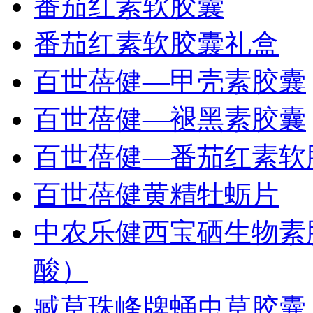
番茄红素软胶囊
番茄红素软胶囊礼盒
百世蓓健—甲壳素胶囊
百世蓓健—褪黑素胶囊
百世蓓健—番茄红素软
百世蓓健黄精牡蛎片
中农乐健西宝硒生物素胶
酸）
臧草珠峰牌蛹虫草胶囊