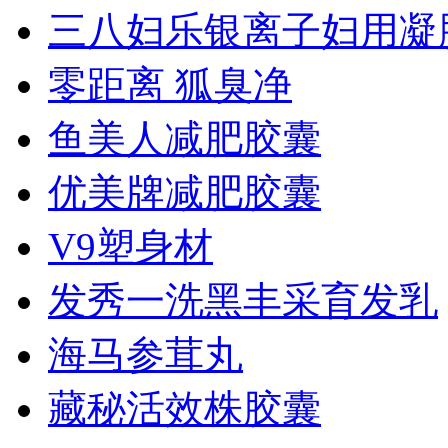
三八妇乐银离子妇用凝胶.
零距离 狐臭净
鱼美人减肥胶囊
优美牌减肥胶囊
V9塑身材
发秀一洗黑丰采育发乳
海马参茸丸
藏秘活效株胶囊