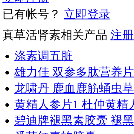
已有帐号？
立即登录
真草活肾素相关产品
注册
涤素调五脏
雄力佳 双参多肽营养片
龙啸丹 鹿血鹿筋蛹虫
黄精人参片1 杜仲黄精
碧迪牌褪黑素胶囊 褪黑