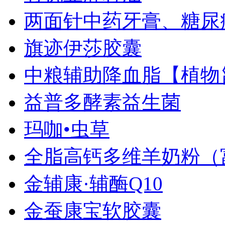
两面针中药牙膏、糖尿病.
旗迹伊莎胶囊
中粮辅助降血脂【植物甾.
益普多酵素益生菌
玛咖•虫草
全脂高钙多维羊奶粉（富.
金辅康·辅酶Q10
金蚕康宝软胶囊