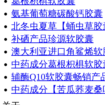
葛根枳椇软胶囊
氨基葡萄糖碳酸钙胶囊
北冬虫夏草【蛹虫草胶
补硒产品珍源软胶囊
澳大利亚进口角鲨烯软
中药成分葛根枳椇软胶
辅酶Q10软胶囊畅销产
中药成分【苦瓜荞麦桑