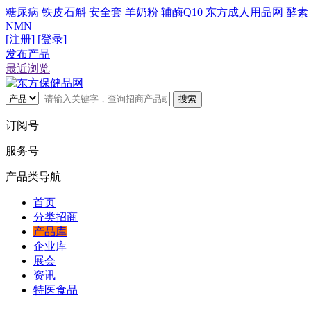
糖尿病
铁皮石斛
安全套
羊奶粉
辅酶Q10
东方成人用品网
酵素
NMN
[注册]
[登录]
发布产品
最近浏览
搜索
订阅号
服务号
产品类导航
首页
分类招商
产品库
企业库
展会
资讯
特医食品