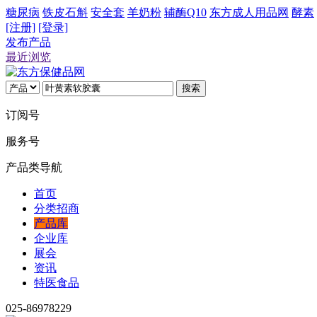
糖尿病
铁皮石斛
安全套
羊奶粉
辅酶Q10
东方成人用品网
酵素
[注册]
[登录]
发布产品
最近浏览
搜索
订阅号
服务号
产品类导航
首页
分类招商
产品库
企业库
展会
资讯
特医食品
025-86978229