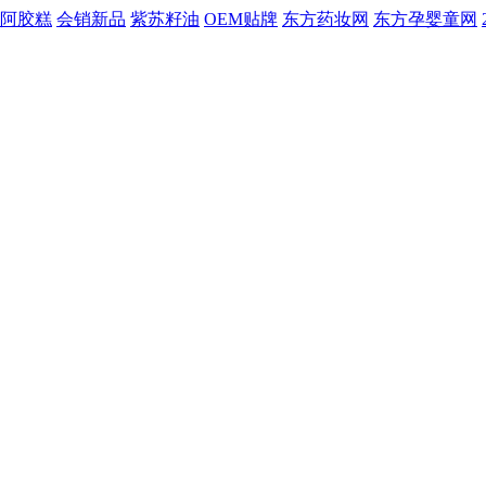
阿胶糕
会销新品
紫苏籽油
OEM贴牌
东方药妆网
东方孕婴童网