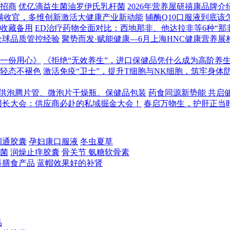
康招商
优亿滴益生菌油罗伊氏乳杆菌
2026年营养屋研禧康品牌
满收官，多维创新激活大健康产业新动能
辅酶Q10口服液到底该
收藏备用
ED治疗药物全面对比：西地那非、他达拉非等6种“那
全球品质管控经验
聚势而发·赋能健康—6月上海HNC健康营养展
一份用心》
《拒绝“无效养生”，进口保健品凭什么成为高阶养
年轻态不褪色
激活免疫“卫士”，提升T细胞与NK细胞，筑牢身体
供泡腾片管、微泡片干燥瓶、保健品包装
药食同源新势能 共启
团长大会：供应商必赴的私域掘金大会！
春启万物生，护肝正当
润通胶囊
孕妇康口服液
冬虫夏草
菌
润燥止痒胶囊
骨关节 氨糖软骨素
科膳食产品
蓝帽效果好的补肾
品