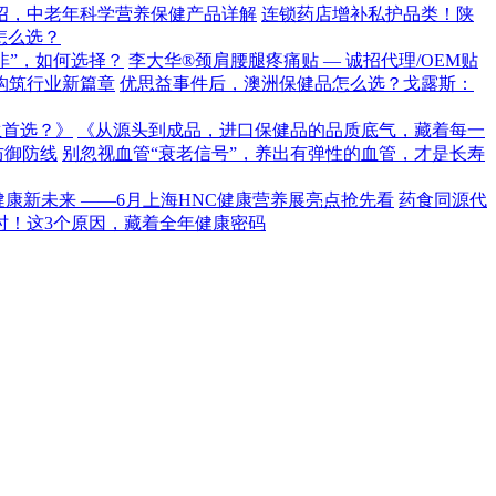
介绍，中老年科学营养保健产品详解
连锁药店增补私护品类！陕
怎么选？
非”，如何选择？
李大华®颈肩腰腿疼痛贴 — 诚招代理/OEM贴
构筑行业新篇章
优思益事件后，澳洲保健品怎么选？戈露斯：
生首选？》
《从源头到成品，进口保健品的品质底气，藏着每一
防御防线
别忽视血管“衰老信号”，养出有弹性的血管，才是长寿
健康新未来 ——6月上海HNC健康营养展亮点抢先看
药食同源代
时！这3个原因，藏着全年健康密码