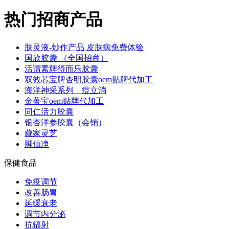
热门招商产品
肤灵液-炒作产品 皮肤病免费体验
国欣胶囊 （全国招商）
活谓素牌得而乐胶囊
双效芯宝牌杏明胶囊oem贴牌代加工
海洋神采系列＿痘立消
金蓇宝oem贴牌代加工
同仁活力胶囊
银杏洋参胶囊（会销）
藏家灵芝
脚仙净
保健食品
免疫调节
改善肠胃
延缓衰老
调节内分泌
抗辐射