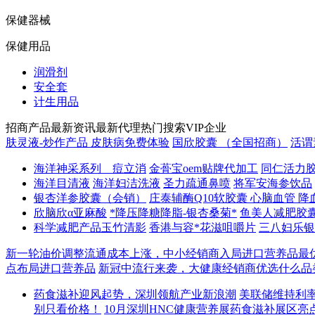
保健器械
保健用品
润滑剂
安全套
计生用品
招商产品
最新资讯
最新代理
热门搜索
VIP企业
肤灵液-炒作产品 皮肤病免费体验
国欣胶囊 （全国招商）
活谓
海洋神采系列＿痘立消
金蓇宝oem贴牌代加工
同仁活力
海洋目清液
海洋妇洁洗液
圣力疏通鼻喷
将军安海参饮品
银杏洋参胶囊（会销）
庄泰辅酶Q10软胶囊 心脑血管 降
欣脑欣α亚麻酸
*降压降糖降脂-银杏桑菊*
鱼美人减肥胶
科学减肥产品玉竹清影
香港与容*花滋咀嚼片
三八妇乐银
新一轮油价调整流通成本上涨，中小经销商入局进口营养品最
点布局进口营养品
新冠中流行来袭，大健康经销商优选什么品
药食滋补迎风起势，深圳领航产业新浪潮
美联储维持利
别只看价格！
10月深圳HNC健康营养展药食滋补展区亮