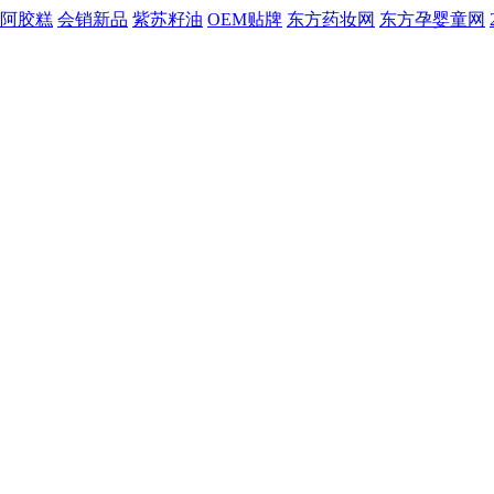
阿胶糕
会销新品
紫苏籽油
OEM贴牌
东方药妆网
东方孕婴童网