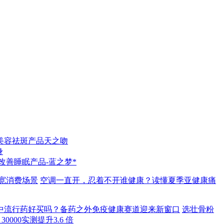
美容祛斑产品天之吻
身
*改善睡眠产品-蓝之梦*
宽消费场景
空调一直开，忍着不开谁健康？读懂夏季亚健康痛
中流行药好买吗？备药之外免疫健康赛道迎来新窗口
选壮骨粉
0000实测提升3.6 倍