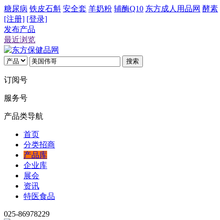
糖尿病
铁皮石斛
安全套
羊奶粉
辅酶Q10
东方成人用品网
酵素
[注册]
[登录]
发布产品
最近浏览
搜索
订阅号
服务号
产品类导航
首页
分类招商
产品库
企业库
展会
资讯
特医食品
025-86978229