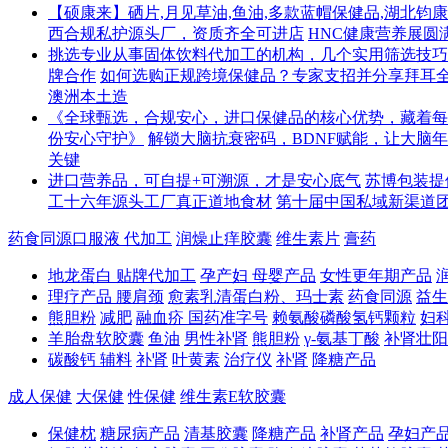
【硕康来】硒片,月见草油,鱼油,多款蓝帽保健品,湖北钧
西合规私护源头厂，资质齐全可进店
HNC健康营养展圆
挑选专业从事固体饮料代加工的机构，几个实用筛选技巧
牌合作
如何选购正规跨境保健品？专家支招并分享拜耳
澳洲本土造
《全球甄选，合规安心，进口保健品的核心优势，藏着每
份安心守护》
解锁大脑抗衰密码，BDNF赋能，让大脑
关键
进口营养品，可自提+可溯源，才是安心底气
苏博包装提
工十六年源头工厂真正道地食材
第十届中国私域新渠道
药食同源口服液 代加工
润燥止痒胶囊
维生素片
膏药
地龙蛋白 贴牌代加工
孕产妇 母婴产品
女性更年期产品
理疗产品 腰肩颈
愈素乳清蛋白粉、玛士素
药食同源
益生
熊胆粉
减肥
融血疥 国药准字号
赖氨酸磷酸氢钙颗粒
妇
羊胎盘软胶囊
鱼油
男性补肾
熊胆粉
γ-氨基丁酸
补肾壮阳
碳酸钙 辅料
补肾
叶黄素
治疗仪
补肾
降糖产品
成人保健
大保健
性保健
维生素E软胶囊
保健枕
糖尿病产品
清基胶囊
降糖产品
补肾产品
孕妇产