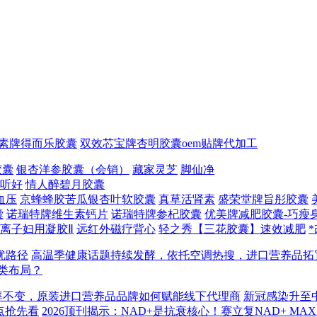
素牌得而乐胶囊
双效芯宝牌杏明胶囊oem贴牌代加工
胶囊
银杏洋参胶囊（会销）
藏家灵芝
脚仙净
听好
情人醉碧月胶囊
血压
京蜂蜂胶苦瓜银杏叶软胶囊
真草活肾素
盛荣堂牌旨彤胶囊
囊
诺瑞特牌维生素钙片
诺瑞特牌参杞胶囊
优美牌减肥胶囊-巧瘦
离子妇用凝胶Ⅱ
远红外磁疗背心
轻之秀【三花胶囊】速效减肥
优路径
高温季健康话题持续发酵，依托空调热搜，进口营养品拓
类布局？
率不变，原装进口营养品品牌如何赋能线下代理商
新冠感染升至
点抢先看
2026顶刊揭示：NAD+是抗衰核心！赛立复NAD+ MAX 3