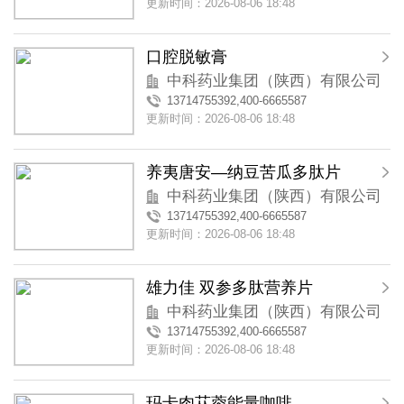
更新时间：2026-08-06 18:48
口腔脱敏膏
中科药业集团（陕西）有限公司
13714755392,400-6665587
更新时间：2026-08-06 18:48
养夷唐安—纳豆苦瓜多肽片
中科药业集团（陕西）有限公司
13714755392,400-6665587
更新时间：2026-08-06 18:48
雄力佳 双参多肽营养片
中科药业集团（陕西）有限公司
13714755392,400-6665587
更新时间：2026-08-06 18:48
玛卡肉苁蓉能量咖啡