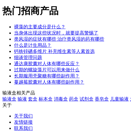
热门招商产品
裸藻的主要成分是什么？
当身体出现这些状况时，就要提高警惕了
类风湿的症状有哪些 治疗类风湿的药有哪些
什么是计生用品？
钙铁锌硒多维片 补充维生素等人素首选
细谈管理问题
通达康胶囊对人体有哪些反应？
过期的螺旋藻片可以用来做什么
长期服用壳聚糖有哪些副作用？
蔓越莓胶囊对人体有哪些副作用？
输液盒相关产品
输液盒
输液
套盒
标本盒
消毒盒
药盒
试剂盒
香皂盒
儿童输液
关于
关于我们
友情链接
联系我们