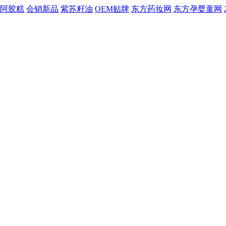
阿胶糕
会销新品
紫苏籽油
OEM贴牌
东方药妆网
东方孕婴童网