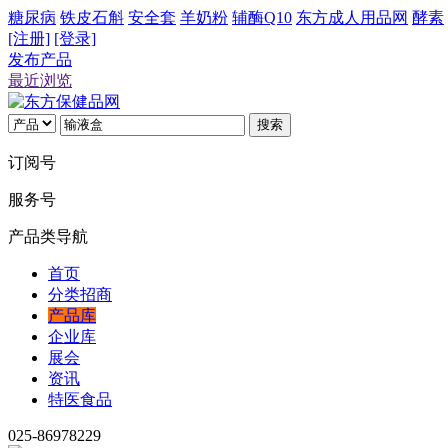
糖尿病
铁皮石斛
安全套
羊奶粉
辅酶Q10
东方成人用品网
酵素
[注册]
[登录]
发布产品
最近浏览
搜索
订阅号
服务号
产品类导航
首页
分类招商
产品库
企业库
展会
资讯
特医食品
025-86978229