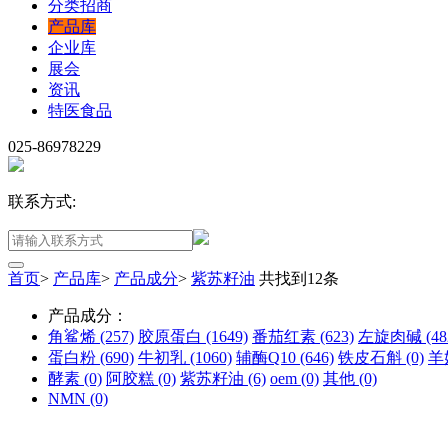
分类招商
产品库
企业库
展会
资讯
特医食品
025-86978229
联系方式:
首页
>
产品库
>
产品成分
>
紫苏籽油
共找到
12
条
产品成分：
角鲨烯
(257)
胶原蛋白
(1649)
番茄红素
(623)
左旋肉碱
(48
蛋白粉
(690)
牛初乳
(1060)
辅酶Q10
(646)
铁皮石斛
(0)
羊
酵素
(0)
阿胶糕
(0)
紫苏籽油
(6)
oem
(0)
其他
(0)
NMN
(0)