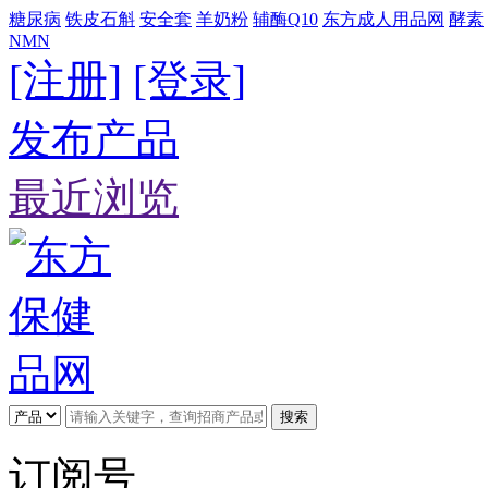
糖尿病
铁皮石斛
安全套
羊奶粉
辅酶Q10
东方成人用品网
酵素
NMN
[注册]
[登录]
发布产品
最近浏览
搜索
订阅号