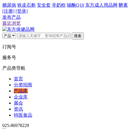
糖尿病
铁皮石斛
安全套
羊奶粉
辅酶Q10
东方成人用品网
酵素
[注册]
[登录]
发布产品
最近浏览
搜索
订阅号
服务号
产品类导航
首页
分类招商
产品库
企业库
展会
资讯
特医食品
025-86978229