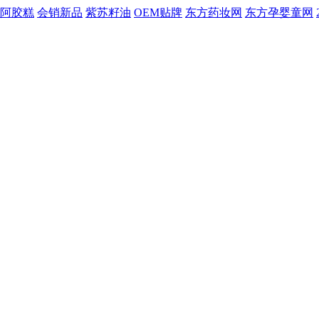
阿胶糕
会销新品
紫苏籽油
OEM贴牌
东方药妆网
东方孕婴童网