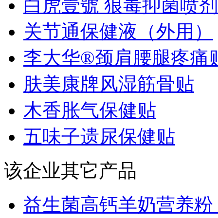
白虎壹號 狼毒抑菌喷剂
关节通保健液（外用）
李大华®颈肩腰腿疼痛
肤美康牌风湿筋骨贴
木香胀气保健贴
五味子遗尿保健贴
该企业其它产品
益生菌高钙羊奶营养粉 6.