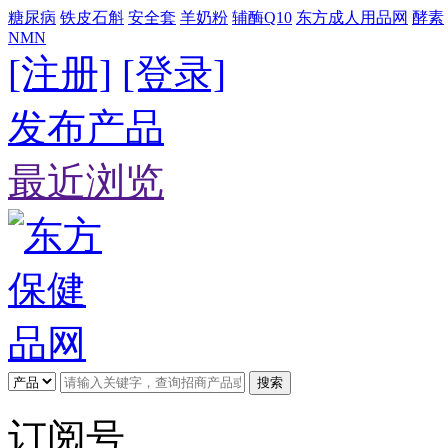
糖尿病
铁皮石斛
安全套
羊奶粉
辅酶Q10
东方成人用品网
酵素
NMN
[注册]
[登录]
发布产品
最近浏览
搜索
订阅号