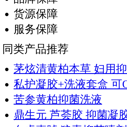
货源保障
服务保障
同类产品推荐
茅炫清黄柏本草 妇用抑..
私护凝胶+洗液套盒 可OE
苦参黄柏抑菌洗液
鼎生元 芦荟胶 抑菌凝