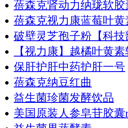
蓓森克肾动力纳珑软胶
蓓森克视力康蓝莓叶黄
破壁灵芝孢子粉【科技
【视力康】越橘叶黄素
保肝护肝中药护肝一号
蓓森克纳豆红曲
益生菌珍菌发酵饮品
美国原装人参皂苷胶囊rh