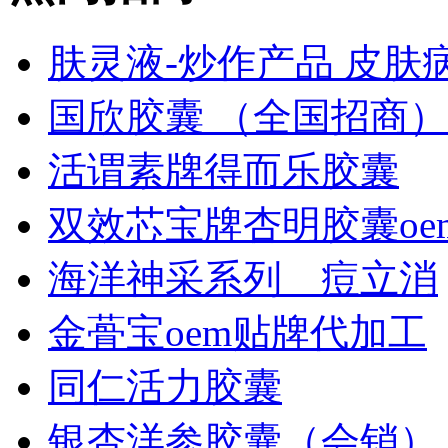
肤灵液-炒作产品 皮肤病免
国欣胶囊 （全国招商）
活谓素牌得而乐胶囊
双效芯宝牌杏明胶囊oem
海洋神采系列＿痘立消
金蓇宝oem贴牌代加工
同仁活力胶囊
银杏洋参胶囊（会销）