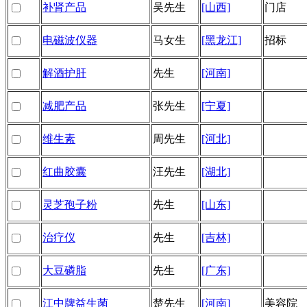
补肾产品
吴先生
[山西]
门店
电磁波仪器
马女生
[黑龙江]
招标
解酒护肝
先生
[河南]
减肥产品
张先生
[宁夏]
维生素
周先生
[河北]
红曲胶囊
汪先生
[湖北]
灵芝孢子粉
先生
[山东]
治疗仪
先生
[吉林]
大豆磷脂
先生
[广东]
江中牌益生菌
楚先生
[河南]
美容院