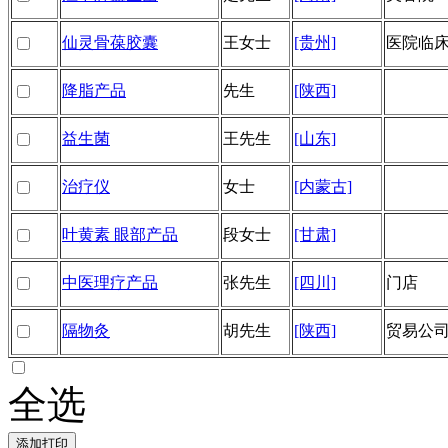
仙灵骨葆胶囊
王女士
[贵州]
医院临
降脂产品
先生
[陕西]
益生菌
王先生
[山东]
治疗仪
女士
[内蒙古]
叶黄素 眼部产品
段女士
[甘肃]
中医理疗产品
张先生
[四川]
门店
隔物灸
胡先生
[陕西]
贸易公
全选