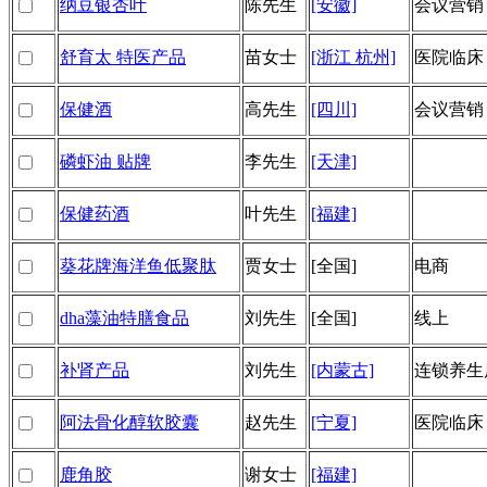
纳豆银杏叶
陈先生
[安徽]
会议营销
舒育太 特医产品
苗女士
[浙江 杭州]
医院临床
保健酒
高先生
[四川]
会议营销
磷虾油 贴牌
李先生
[天津]
保健药酒
叶先生
[福建]
葵花牌海洋鱼低聚肽
贾女士
[全国]
电商
dha藻油特膳食品
刘先生
[全国]
线上
补肾产品
刘先生
[内蒙古]
连锁养生
阿法骨化醇软胶囊
赵先生
[宁夏]
医院临床
鹿角胶
谢女士
[福建]