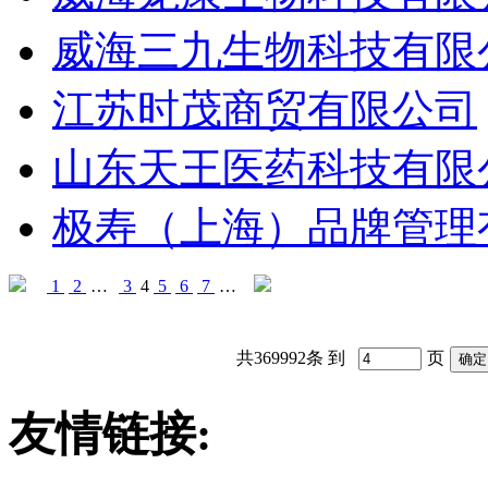
威海三九生物科技有限
江苏时茂商贸有限公司
山东天王医药科技有限
极寿（上海）品牌管理有
1
2
…
3
4
5
6
7
…
共369992条 到
页
友情链接: