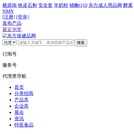
糖尿病
铁皮石斛
安全套
羊奶粉
辅酶Q10
东方成人用品网
酵素
NMN
[注册]
[登录]
发布产品
最近浏览
搜索
订阅号
服务号
代理类导航
首页
分类招商
产品库
企业库
展会
资讯
特医食品