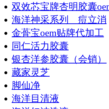
双效芯宝牌杏明胶囊oem
海洋神采系列＿痘立消
金蓇宝oem贴牌代加工
同仁活力胶囊
银杏洋参胶囊（会销）
藏家灵芝
脚仙净
海洋目清液