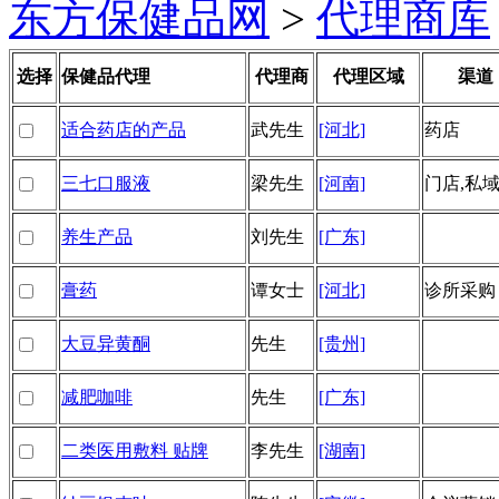
东方保健品网
>
代理商库
选择
保健品代理
代理商
代理区域
渠道
适合药店的产品
武先生
[河北]
药店
三七口服液
梁先生
[河南]
门店,私
养生产品
刘先生
[广东]
膏药
谭女士
[河北]
诊所采购
大豆异黄酮
先生
[贵州]
减肥咖啡
先生
[广东]
二类医用敷料 贴牌
李先生
[湖南]