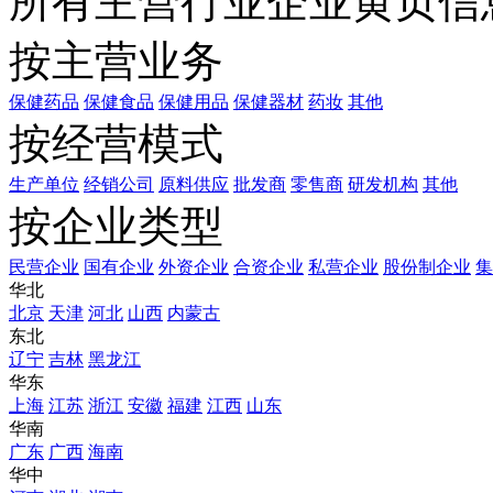
所有主营行业企业黄页信
按主营业务
保健药品
保健食品
保健用品
保健器材
药妆
其他
按经营模式
生产单位
经销公司
原料供应
批发商
零售商
研发机构
其他
按企业类型
民营企业
国有企业
外资企业
合资企业
私营企业
股份制企业
集
华北
北京
天津
河北
山西
内蒙古
东北
辽宁
吉林
黑龙江
华东
上海
江苏
浙江
安徽
福建
江西
山东
华南
广东
广西
海南
华中