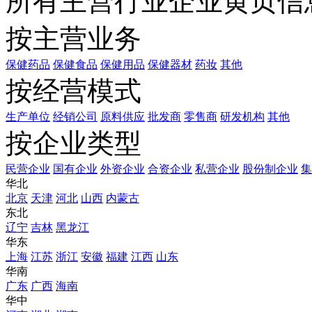
所有主营行业企业黄页信
按主营业务
保健药品
保健食品
保健用品
保健器材
药妆
其他
按经营模式
生产单位
经销公司
原料供应
批发商
零售商
研发机构
其他
按企业类型
民营企业
国有企业
外资企业
合资企业
私营企业
股份制企业
集
华北
北京
天津
河北
山西
内蒙古
东北
辽宁
吉林
黑龙江
华东
上海
江苏
浙江
安徽
福建
江西
山东
华南
广东
广西
海南
华中