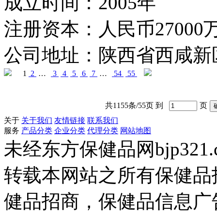
成立时间：
2005年
注册资本：
人民币27000
公司地址：
陕西省西咸新
1
2
…
3
4
5
6
7
…
54
55
共1155条/55页 到
页
关于
关于我们
友情链接
联系我们
服务
产品分类
企业分类
代理分类
网站地图
未经东方保健品网bjp321
转载本网站之所有保健品
健品招商，保健品信息广