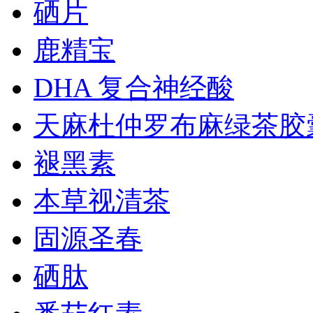
硒片
鹿精宝
DHA 复合神经酸
天麻杜仲罗布麻绿茶胶
褪黑素
本草视清茶
固源圣春
硒肽