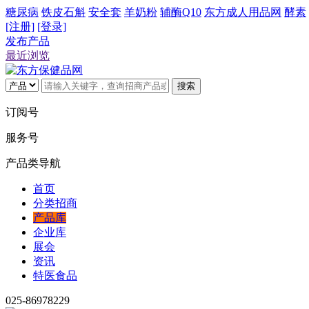
糖尿病
铁皮石斛
安全套
羊奶粉
辅酶Q10
东方成人用品网
酵素
[注册]
[登录]
发布产品
最近浏览
搜索
订阅号
服务号
产品类导航
首页
分类招商
产品库
企业库
展会
资讯
特医食品
025-86978229