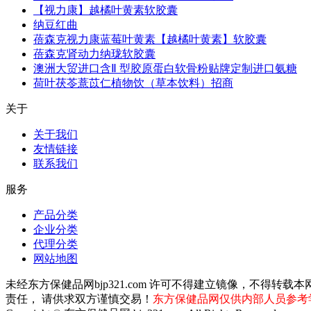
【视力康】越橘叶黄素软胶囊
纳豆红曲
蓓森克视力康蓝莓叶黄素【越橘叶黄素】软胶囊
蓓森克肾动力纳珑软胶囊
澳洲大贸进口含Ⅱ 型胶原蛋白软骨粉贴牌定制进口氨糖
荷叶茯苓薏苡仁植物饮（草本饮料）招商
关于
关于我们
友情链接
联系我们
服务
产品分类
企业分类
代理分类
网站地图
未经东方保健品网bjp321.com 许可不得建立镜像，不
责任， 请供求双方谨慎交易！
东方保健品网仅供内部人员参考