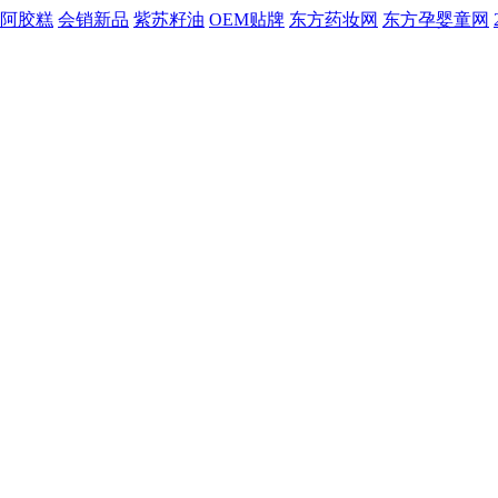
阿胶糕
会销新品
紫苏籽油
OEM贴牌
东方药妆网
东方孕婴童网