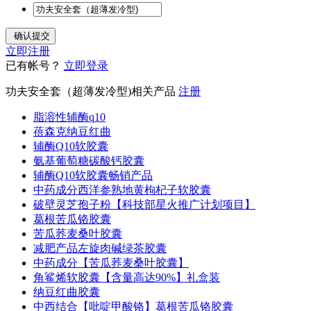
立即注册
已有帐号？
立即登录
功夫安全套（超薄发冷型)相关产品
注册
脂溶性辅酶q10
蓓森克纳豆红曲
辅酶Q10软胶囊
氨基葡萄糖碳酸钙胶囊
辅酶Q10软胶囊畅销产品
中药成分西洋参熟地黄枸杞子软胶囊
破壁灵芝孢子粉【科技部星火推广计划项目】
葛根苦瓜铬胶囊
苦瓜荞麦桑叶胶囊
减肥产品左旋肉碱绿茶胶囊
中药成分【苦瓜荞麦桑叶胶囊】
角鲨烯软胶囊【含量高达90%】礼盒装
纳豆红曲胶囊
中西结合【吡啶甲酸铬】葛根苦瓜铬胶囊