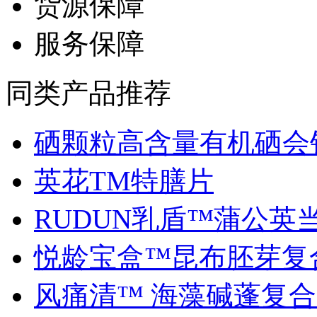
货源保障
服务保障
同类产品推荐
硒颗粒高含量有机硒会销.
英花TM特膳片
RUDUN乳盾™蒲公英当归
悦龄宝盒™昆布胚芽复合.
风痛清™ 海藻碱蓬复合..