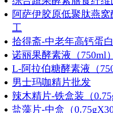
综合蔬果酵素膳食纤维
阿萨伊胶原低聚肽燕窝
工
拾得斋-中老年高钙蛋白质
诺丽果酵素液（750ml
L-阿拉伯糖酵素液（750
男士玛咖精片批发
辣木精片-铁盒装（0.75
盐藻片-中盒（0.75gX