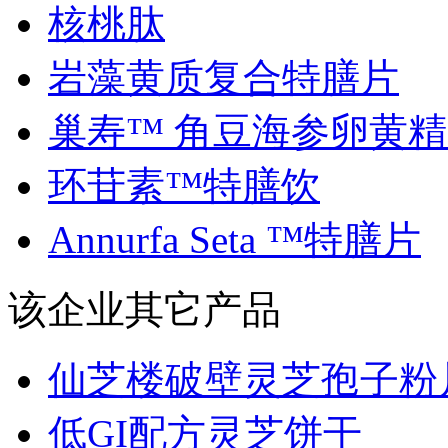
核桃肽
岩藻黄质复合特膳片
巢寿™ 角豆海参卵黄精..
环苷素™特膳饮
Annurfa Seta ™特膳片
该企业其它产品
仙芝楼破壁灵芝孢子粉
低GI配方灵芝饼干