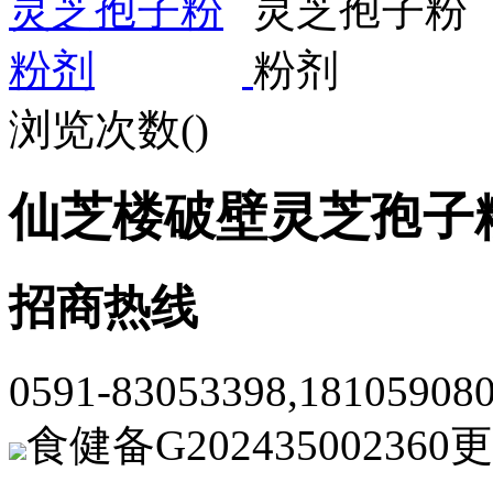
浏览次数(
)
仙芝楼破壁灵芝孢子
招商热线
0591-83053398,1810590
食健备G202435002360
更