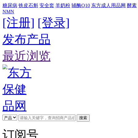
糖尿病
铁皮石斛
安全套
羊奶粉
辅酶Q10
东方成人用品网
酵素
NMN
[注册]
[登录]
发布产品
最近浏览
搜索
订阅号