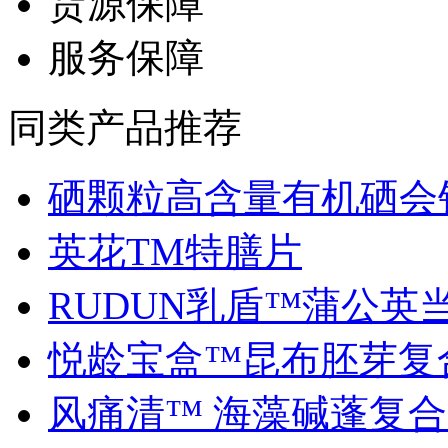
货源保障
服务保障
同类产品推荐
硒颗粒高含量有机硒会销.
英花TM特膳片
RUDUN乳盾™蒲公英当归
悦龄宝盒™昆布胚芽复合.
风痛清™ 海藻碱蓬复合..