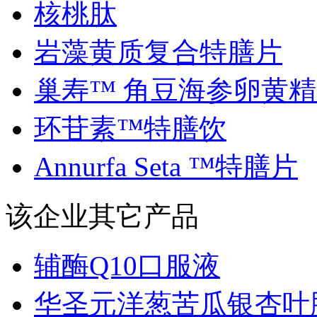
核桃肽
岩藻黄质复合特膳片
巢寿™ 角豆海参卵黄精..
环苷素™特膳饮
Annurfa Seta ™特膳片
该企业其它产品
辅酶Q10口服液
华圣元洋葱苦瓜银杏叶胶.