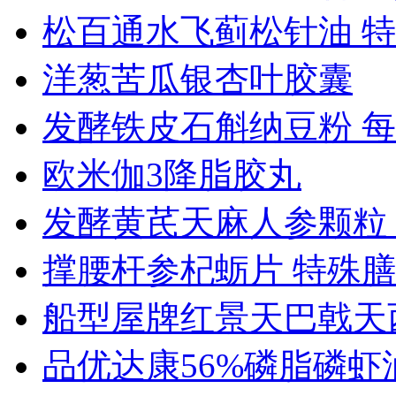
松百通水飞蓟松针油 特..
洋葱苦瓜银杏叶胶囊
发酵铁皮石斛纳豆粉 每..
欧米伽3降脂胶丸
发酵黄芪天麻人参颗粒 ..
撑腰杆参杞蛎片 特殊膳..
船型屋牌红景天巴戟天西.
品优达康56%磷脂磷虾油 