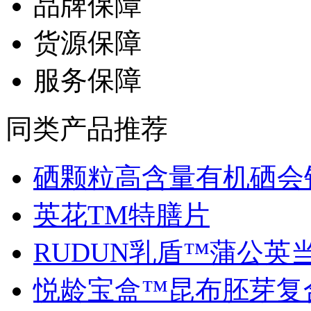
品牌保障
货源保障
服务保障
同类产品推荐
硒颗粒高含量有机硒会销.
英花TM特膳片
RUDUN乳盾™蒲公英当归
悦龄宝盒™昆布胚芽复合.