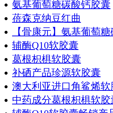
氨基葡萄糖碳酸钙胶囊
蓓森克纳豆红曲
【骨康元】氨基葡萄糖
辅酶Q10软胶囊
葛根枳椇软胶囊
补硒产品珍源软胶囊
澳大利亚进口角鲨烯软
中药成分葛根枳椇软胶