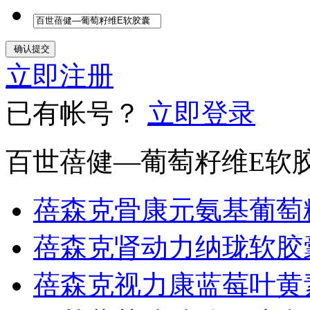
立即注册
已有帐号？
立即登录
百世蓓健—葡萄籽维E软
蓓森克骨康元氨基葡萄
蓓森克肾动力纳珑软胶
蓓森克视力康蓝莓叶黄