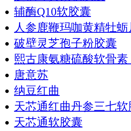
辅酶Q10软胶囊
人参鹿鞭玛咖黄精牡蛎
破壁灵芝孢子粉胶囊
熙古康氨糖硫酸软骨素 ..
唐意苏
纳豆红曲
天芯通红曲丹参三七软胶.
天芯通软胶囊