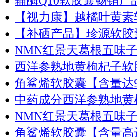
辅酶Q10软胶囊畅销产
【视力康】越橘叶黄素
【补硒产品】珍源软胶
NMN红景天葛根五味
西洋参熟地黄枸杞子软
角鲨烯软胶囊【含量达9
中药成分西洋参熟地黄
NMN红景天葛根五味
角鲨烯软胶囊【含量高