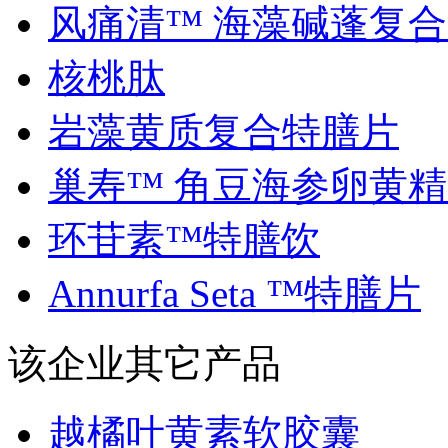
风痛清™ 海藻碱蓬复合..
核桃肽
岩藻黄质复合特膳片
巢寿™ 角豆海参卵黄精..
环苷素™特膳饮
Annurfa Seta ™特膳片
该企业其它产品
越橘叶黄素软胶囊