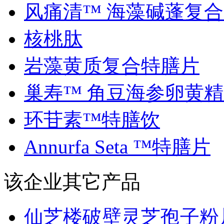
风痛清™ 海藻碱蓬复合..
核桃肽
岩藻黄质复合特膳片
巢寿™ 角豆海参卵黄精..
环苷素™特膳饮
Annurfa Seta ™特膳片
该企业其它产品
仙芝楼破壁灵芝孢子粉