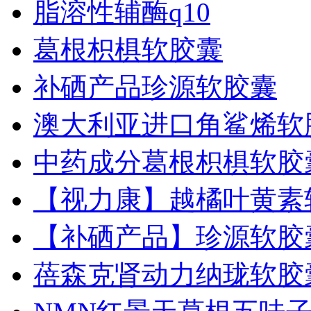
脂溶性辅酶q10
葛根枳椇软胶囊
补硒产品珍源软胶囊
澳大利亚进口角鲨烯软
中药成分葛根枳椇软胶
【视力康】越橘叶黄素
【补硒产品】珍源软胶
蓓森克肾动力纳珑软胶