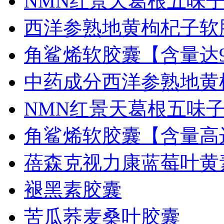
NMN红景天葛根五味
西洋参熟地黄枸杞子软
角鲨烯软胶囊【含量达9
中药成分西洋参熟地黄
NMN红景天葛根五味
角鲨烯软胶囊【含量高
蓓森克视力康蓝莓叶黄
褪黑素胶囊
苦瓜荞麦桑叶胶囊