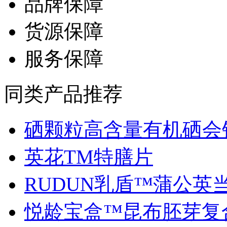
品牌保障
货源保障
服务保障
同类产品推荐
硒颗粒高含量有机硒会销.
英花TM特膳片
RUDUN乳盾™蒲公英当归
悦龄宝盒™昆布胚芽复合.