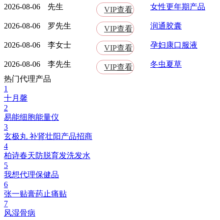
2026-08-06
先生
女性更年期产品
VIP查看
2026-08-06
罗先生
润通胶囊
VIP查看
2026-08-06
李女士
孕妇康口服液
VIP查看
2026-08-06
李先生
冬虫夏草
VIP查看
热门代理产品
1
十月馨
2
易能细胞能量仪
3
玄极丸 补肾壮阳产品招商
4
柏诗春天防脱育发洗发水
5
我想代理保健品
6
张一贴膏药止痛贴
7
风湿骨病