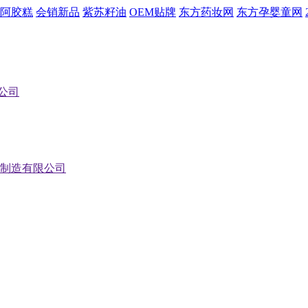
阿胶糕
会销新品
紫苏籽油
OEM贴牌
东方药妆网
东方孕婴童网
公司
制造有限公司