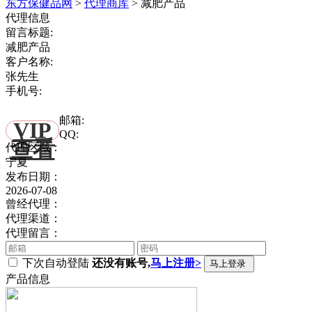
东方保健品网
>
代理商库
>
减肥产品
代理信息
留言标题:
减肥产品
客户名称:
张先生
手机号:
邮箱:
VIP
QQ:
查看
代理区域：
宁夏
发布日期：
2026-07-08
曾经代理：
代理渠道：
代理留言：
下次自动登陆
还没有账号,
马上注册>
产品信息