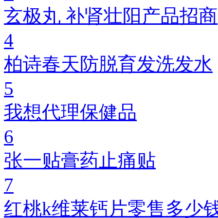
玄极丸 补肾壮阳产品招商
4
柏诗春天防脱育发洗发水
5
我想代理保健品
6
张一贴膏药止痛贴
7
红桃k维莱钙片零售多少