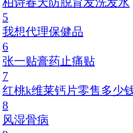
柏诗春天防脱育发洗发水
5
我想代理保健品
6
张一贴膏药止痛贴
7
红桃k维莱钙片零售多少
8
风湿骨病