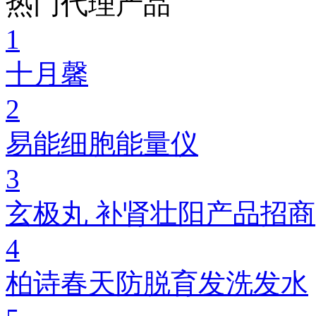
热门代理产品
1
十月馨
2
易能细胞能量仪
3
玄极丸 补肾壮阳产品招商
4
柏诗春天防脱育发洗发水