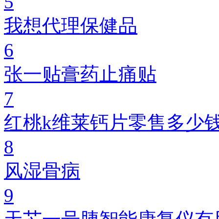
5
我想代理保健品
6
张一贴膏药止痛贴
7
红桃k维莱钙片零售多少
8
风湿骨病
9