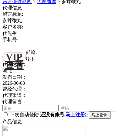
东方保健品网
>
代理商库
>
参茸鞭丸
代理信息
留言标题:
参茸鞭丸
客户名称:
代先生
手机号:
邮箱:
VIP
QQ:
查看
代理区域：
河北
发布日期：
2026-06-08
曾经代理：
代理渠道：
代理留言：
下次自动登陆
还没有账号,
马上注册>
产品信息