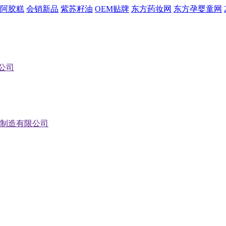
阿胶糕
会销新品
紫苏籽油
OEM贴牌
东方药妆网
东方孕婴童网
公司
制造有限公司