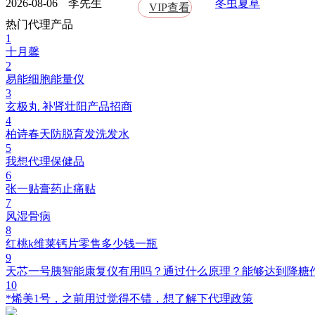
2026-08-06
李先生
冬虫夏草
VIP查看
热门代理产品
1
十月馨
2
易能细胞能量仪
3
玄极丸 补肾壮阳产品招商
4
柏诗春天防脱育发洗发水
5
我想代理保健品
6
张一贴膏药止痛贴
7
风湿骨病
8
红桃k维莱钙片零售多少钱一瓶
9
天芯一号胰智能康复仪有用吗？通过什么原理？能够达到降糖
10
*烯美1号，之前用过觉得不错，想了解下代理政策