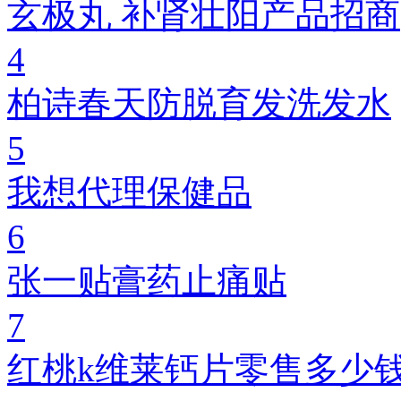
玄极丸 补肾壮阳产品招商
4
柏诗春天防脱育发洗发水
5
我想代理保健品
6
张一贴膏药止痛贴
7
红桃k维莱钙片零售多少