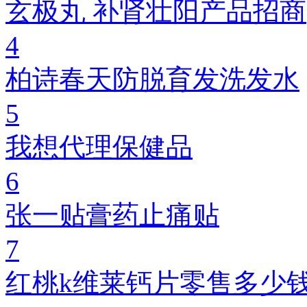
玄极丸 补肾壮阳产品招商
4
柏诗春天防脱育发洗发水
5
我想代理保健品
6
张一贴膏药止痛贴
7
红桃k维莱钙片零售多少