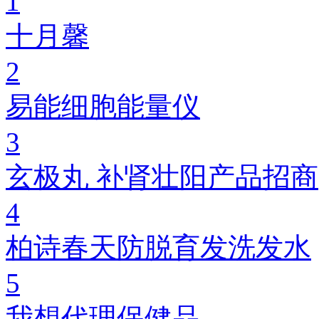
1
十月馨
2
易能细胞能量仪
3
玄极丸 补肾壮阳产品招商
4
柏诗春天防脱育发洗发水
5
我想代理保健品