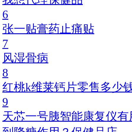
6
张一贴膏药止痛贴
7
风湿骨病
8
红桃k维莱钙片零售多少
9
天芯一号胰智能康复仪有