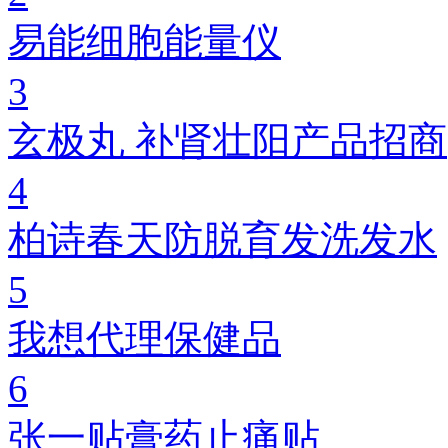
易能细胞能量仪
3
玄极丸 补肾壮阳产品招商
4
柏诗春天防脱育发洗发水
5
我想代理保健品
6
张一贴膏药止痛贴