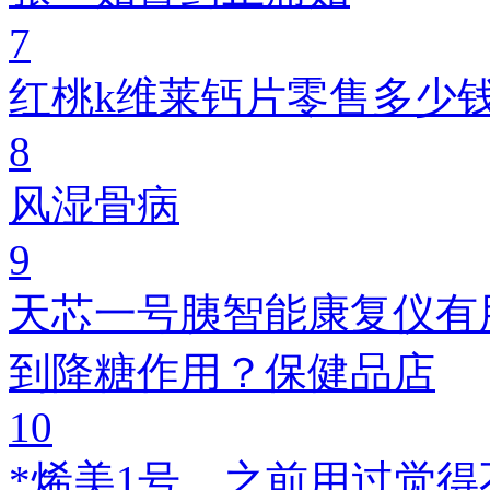
7
红桃k维莱钙片零售多少
8
风湿骨病
9
天芯一号胰智能康复仪有
到降糖作用？保健品店
10
*烯美1号，之前用过觉