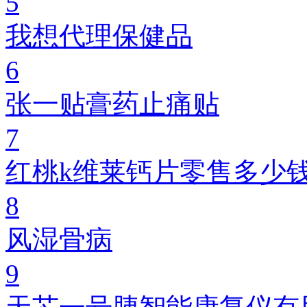
5
我想代理保健品
6
张一贴膏药止痛贴
7
红桃k维莱钙片零售多少
8
风湿骨病
9