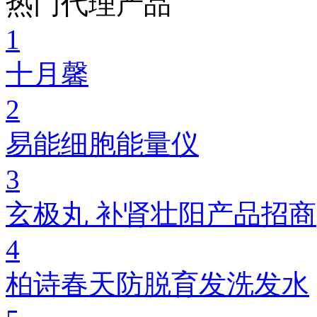
热门代理产品
1
十月馨
2
易能细胞能量仪
3
玄极丸 补肾壮阳产品招商
4
柏诗春天防脱育发洗发水