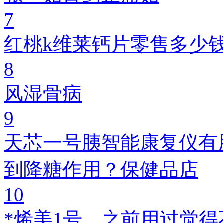
7
红桃k维莱钙片零售多少
8
风湿骨病
9
天芯一号胰智能康复仪有
到降糖作用？保健品店
10
*烯美1号，之前用过觉