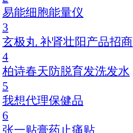
易能细胞能量仪
3
玄极丸 补肾壮阳产品招商
4
柏诗春天防脱育发洗发水
5
我想代理保健品
6
张一贴膏药止痛贴