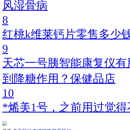
风湿骨病
8
红桃k维莱钙片零售多少
9
天芯一号胰智能康复仪有
到降糖作用？保健品店
10
*烯美1号，之前用过觉