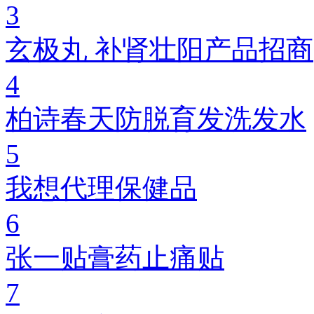
3
玄极丸 补肾壮阳产品招商
4
柏诗春天防脱育发洗发水
5
我想代理保健品
6
张一贴膏药止痛贴
7