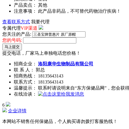
产品卖点： 其他
注意事项： 此产品非药品，不可替代药物治疗疾病！
查看联系方式
我要代理
专属代理
VIP渠道
您关注的产品:
您的号码:
马上提交
提交电话，厂家马上单独电话您价格！
招商企业：
洛阳康华生物制品有限公司
联 系 人： 郭总
招商热线：
18135643143
联系方式：
18135643143
温馨提示： 联系时请说明来自“东方保健品网”，您会获
在线洽谈：
6
企业详情
本网站不销售任何保健品，个人购买请勿拨打客服热线！