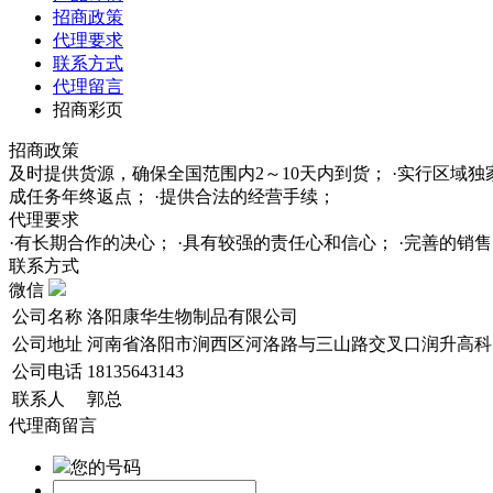
招商政策
代理要求
联系方式
代理留言
招商彩页
招商政策
及时提供货源，确保全国范围内2～10天内到货； ·实行区域
成任务年终返点； ·提供合法的经营手续；
代理要求
·有长期合作的决心； ·具有较强的责任心和信心； ·完善的
联系方式
微信
公司名称
洛阳康华生物制品有限公司
公司地址
河南省洛阳市涧西区河洛路与三山路交叉口润升高科大
公司电话
18135643143
联系人
郭总
代理商留言
您的号码