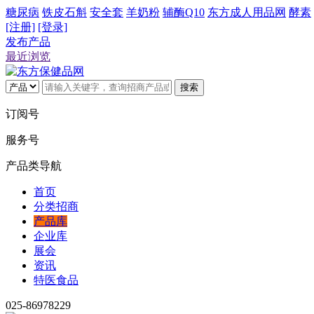
糖尿病
铁皮石斛
安全套
羊奶粉
辅酶Q10
东方成人用品网
酵素
[注册]
[登录]
发布产品
最近浏览
搜索
订阅号
服务号
产品类导航
首页
分类招商
产品库
企业库
展会
资讯
特医食品
025-86978229