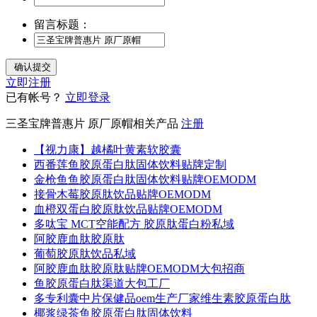
留言标题：
立即注册
已有帐号？
立即登录
三圣宝牌普惠片 原厂原帽相关产品
注册
【视力康】越橘叶黄素软胶囊
西番莲鱼胶原蛋白肽固体饮料贴牌定制
金枪鱼鱼胶原蛋白肽固体饮料贴牌OEMODM
接骨木莓胶原肽饮品贴牌OEMODM
血橙双蛋白胶原肽饮品贴牌OEMODM
多呔宝 MCT空能配方 胶原肽蛋白粉私域
阿胶鹿血肽胶原肽
葡萄胶原肽饮品私域
阿胶鹿血肽胶原肽贴牌OEMODM大包招商
鱼胶原蛋白肽渠道大包工厂
多专利囊中片保健品oem生产厂家维生素胶原蛋白肽
椰浆绿茶鱼胶原蛋白肽固体饮料