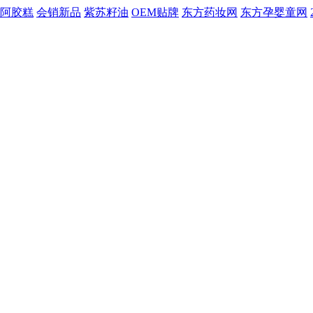
阿胶糕
会销新品
紫苏籽油
OEM贴牌
东方药妆网
东方孕婴童网