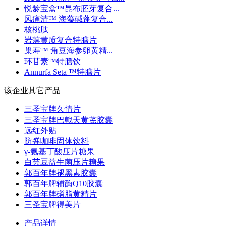
悦龄宝盒™昆布胚芽复合...
风痛清™ 海藻碱蓬复合...
核桃肽
岩藻黄质复合特膳片
巢寿™ 角豆海参卵黄精...
环苷素™特膳饮
Annurfa Seta ™特膳片
该企业其它产品
三圣宝牌久情片
三圣宝牌巴戟天黄芪胶囊
远红外贴
防弹咖啡固体饮料
γ-氨基丁酸压片糖果
白芸豆益生菌压片糖果
郭百年牌褪黑素胶囊
郭百年牌辅酶Q10胶囊
郭百年牌磷脂黄精片
三圣宝牌得美片
产品详情