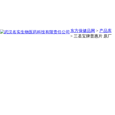
东方保健品网
>
产品库
>
三圣宝牌普惠片 原厂