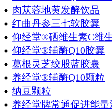
肉苁蓉地黄发酵饮品
红曲丹参三七软胶囊
仰经堂®硒维生素C维生.
仰经堂®辅酶Q10胶囊
葛根灵芝绞股蓝胶囊
养经堂®辅酶Q10颗粒
纳豆颗粒
养经堂牌常通促进能量消.