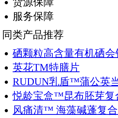
货源保障
服务保障
同类产品推荐
硒颗粒高含量有机硒会销.
英花TM特膳片
RUDUN乳盾™蒲公英当归
悦龄宝盒™昆布胚芽复合.
风痛清™ 海藻碱蓬复合..