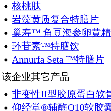
核桃肽
岩藻黄质复合特膳片
巢寿™ 角豆海参卵黄精..
环苷素™特膳饮
Annurfa Seta ™特膳片
该企业其它产品
非变性II型胶原蛋白软骨.
仰经堂®辅酶Q10软胶