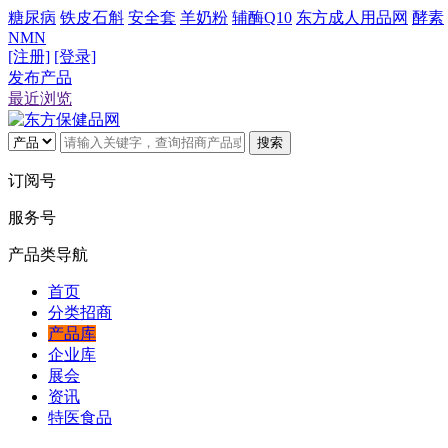
糖尿病
铁皮石斛
安全套
羊奶粉
辅酶Q10
东方成人用品网
酵素
NMN
[注册]
[登录]
发布产品
最近浏览
搜索
订阅号
服务号
产品类导航
首页
分类招商
产品库
企业库
展会
资讯
特医食品