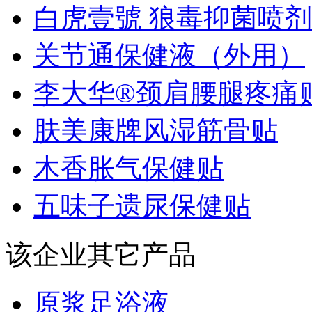
白虎壹號 狼毒抑菌喷剂
关节通保健液（外用）
李大华®颈肩腰腿疼痛
肤美康牌风湿筋骨贴
木香胀气保健贴
五味子遗尿保健贴
该企业其它产品
原浆足浴液