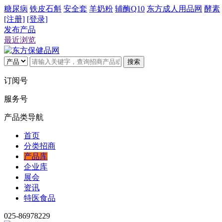
糖尿病
铁皮石斛
安全套
羊奶粉
辅酶Q10
东方成人用品网
酵素
[注册]
[登录]
发布产品
最近浏览
搜索
订阅号
服务号
产品类导航
首页
分类招商
产品库
企业库
展会
资讯
特医食品
025-86978229