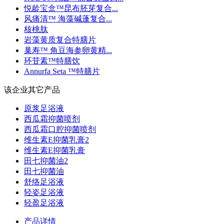
悦龄宝盒™昆布胚芽复合...
风痛清™ 海藻碱蓬复合...
核桃肽
岩藻黄质复合特膳片
巢寿™ 角豆海参卵黄精...
环苷素™特膳饮
Annurfa Seta ™特膳片
该企业其它产品
原浆足浴液
西瓜霜抑菌喷剂
西瓜霜口腔抑菌喷剂
维生素E抑菌乳膏2
维生素E抑菌乳膏
田七抑菌油2
田七抑菌油
舒络足浴液
轻姿足浴液
轻盈足浴液
产品详情