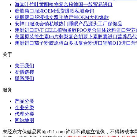
海棠叶竹叶黄酮植物复合粉德国一般贸易进口
糖脂康口服液OEM现货爆款私域会销
糖脂康口服液批文双功效定制OEM大包爆款
安神口服液会销私域热门睡眠产品源头工厂保健品
澳洲进口EVF.CELL植物甾醇PQQ复合固体饮料进口营养
美国原装维生素b6片刺梨复合胡萝卜素胶囊进口营养品
澳洲进口茄子粉胶原蛋白多肽复合粉进口辅酶Q10进口营
关于
关于我们
友情链接
联系我们
服务
产品分类
企业分类
代理分类
网站地图
未经东方保健品网bjp321.com 许可不得建立镜像，不