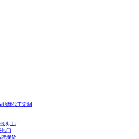
m贴牌代工定制
源头工厂
域热门
贴牌现货