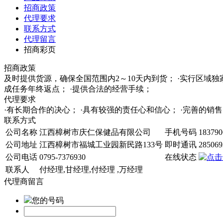
招商政策
代理要求
联系方式
代理留言
招商彩页
招商政策
及时提供货源，确保全国范围内2～10天内到货； ·实行区域
成任务年终返点； ·提供合法的经营手续；
代理要求
·有长期合作的决心； ·具有较强的责任心和信心； ·完善的
联系方式
公司名称
江西樟树市庆仁保健品有限公司
手机号码
183790
公司地址
江西樟树市福城工业园新民路133号
即时通讯
285069
公司电话
0795-7376930
在线状态
联系人
付经理,甘经理,付经理 ,万经理
代理商留言
您的号码