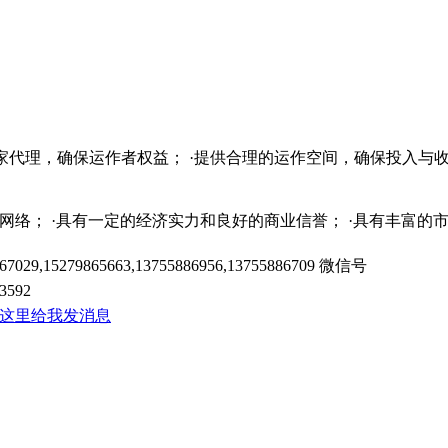
独家代理，确保运作者权益； ·提供合理的运作空间，确保投入与收
销售网络； ·具有一定的经济实力和良好的商业信誉； ·具有丰富
67029,15279865663,13755886956,13755886709
微信号
3592