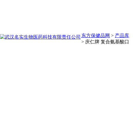
东方保健品网
>
产品库
>
庆仁牌 复合氨基酸口