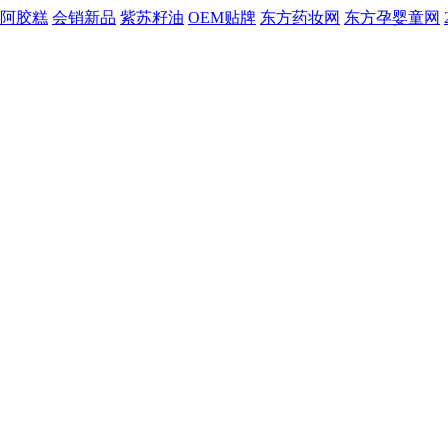
阿胶糕
会销新品
紫苏籽油
OEM贴牌
东方药妆网
东方孕婴童网