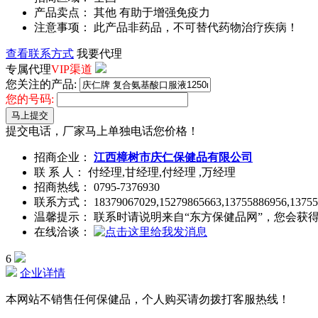
产品卖点： 其他 有助于增强免疫力
注意事项： 此产品非药品，不可替代药物治疗疾病！
查看联系方式
我要代理
专属代理
VIP渠道
您关注的产品:
您的号码:
马上提交
提交电话，厂家马上单独电话您价格！
招商企业：
江西樟树市庆仁保健品有限公司
联 系 人： 付经理,甘经理,付经理 ,万经理
招商热线：
0795-7376930
联系方式：
18379067029,15279865663,13755886956,1375
温馨提示： 联系时请说明来自“东方保健品网”，您会获
在线洽谈：
6
企业详情
本网站不销售任何保健品，个人购买请勿拨打客服热线！