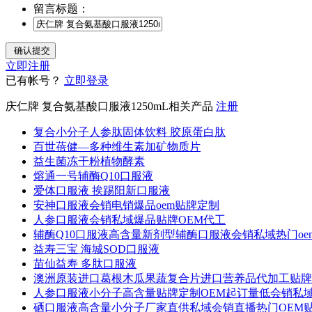
留言标题：
立即注册
已有帐号？
立即登录
庆仁牌 复合氨基酸口服液1250mL相关产品
注册
复合小分子人参肽固体饮料 胶原蛋白肽
百世蓓健—多种维生素加矿物质片
益生菌冻干粉植物酵素
熔通一号辅酶Q10口服液
爱体口服液 挨踢阳新口服液
安神口服液会销电销爆品oem贴牌定制
人参口服液会销私域爆品贴牌OEM代工
辅酶Q10口服液高含量新剂型辅酶口服液会销私域热门oe
益寿三宝 海城SOD口服液
苗仙益寿 多肽口服液
澳洲原装进口葛根木瓜果蔬复合片进口营养品代加工贴牌
人参口服液小分子高含量贴牌定制OEM起订量低会销私
硒口服液高含量小分子厂家直供私域会销直播热门OEM