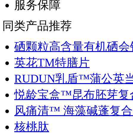
服务保障
同类产品推荐
硒颗粒高含量有机硒会销.
英花TM特膳片
RUDUN乳盾™蒲公英当归
悦龄宝盒™昆布胚芽复合.
风痛清™ 海藻碱蓬复合..
核桃肽