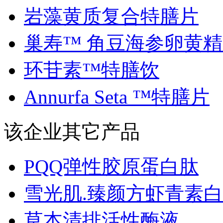
岩藻黄质复合特膳片
巢寿™ 角豆海参卵黄精..
环苷素™特膳饮
Annurfa Seta ™特膳片
该企业其它产品
PQQ弹性胶原蛋白肽
雪光肌.臻颜方虾青素白..
草本清排活性酶液