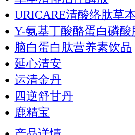
URICARE清酸络肽草本鹅
Y-氨基丁酸酪蛋白磷酸
脑白蛋白肽营养素饮品
延心清安
运清金丹
四逆舒甘丹
鹿精宝
产品详情