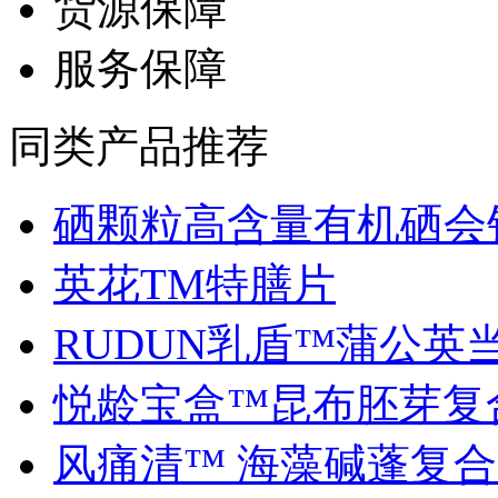
货源保障
服务保障
同类产品推荐
硒颗粒高含量有机硒会销.
英花TM特膳片
RUDUN乳盾™蒲公英当归
悦龄宝盒™昆布胚芽复合.
风痛清™ 海藻碱蓬复合..