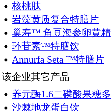
核桃肽
岩藻黄质复合特膳片
巢寿™ 角豆海参卵黄精..
环苷素™特膳饮
Annurfa Seta ™特膳片
该企业其它产品
养元酶1.6二磷酸果糖多.
沙棘地龙蛋白饮