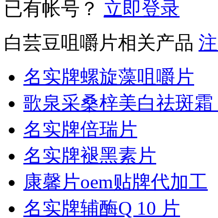
已有帐号？
立即登录
白芸豆咀嚼片相关产品
注
名实牌螺旋藻咀嚼片
歌泉采桑梓美白祛斑霜 
名实牌倍瑞片
名实牌褪黑素片
康馨片oem贴牌代加工
名实牌辅酶Q 10 片