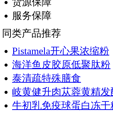
货源保障
服务保障
同类产品推荐
Pistamela开心果浓缩粉
海洋鱼皮胶原低聚肽粉
泰清疏特殊膳食
岐黄健升肉苁蓉黄精发酵.
牛初乳免疫球蛋白冻干