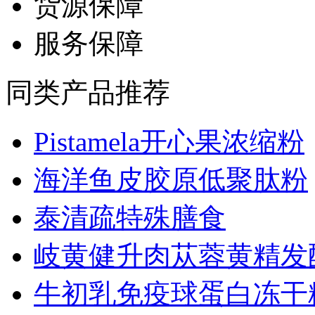
货源保障
服务保障
同类产品推荐
Pistamela开心果浓缩粉
海洋鱼皮胶原低聚肽粉
泰清疏特殊膳食
岐黄健升肉苁蓉黄精发酵.
牛初乳免疫球蛋白冻干